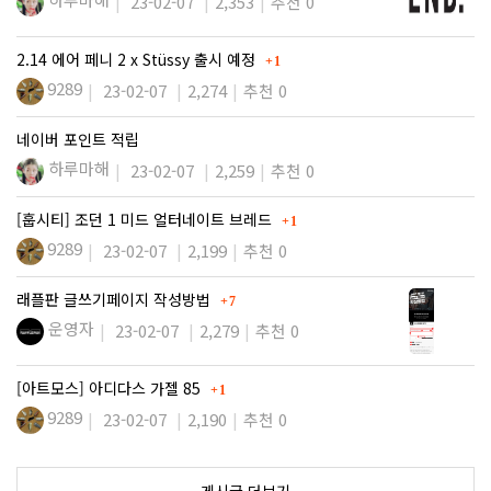
23-02-07
2,353
추천 0
댓글
2.14 에어 페니 2 x Stüssy 출시 예정
1
9289
23-02-07
2,274
추천 0
네이버 포인트 적립
하루마해
23-02-07
2,259
추천 0
댓글
[훕시티] 조던 1 미드 얼터네이트 브레드
1
9289
23-02-07
2,199
추천 0
댓글
래플판 글쓰기페이지 작성방법
7
운영자
23-02-07
2,279
추천 0
댓글
[아트모스] 아디다스 가젤 85
1
9289
23-02-07
2,190
추천 0