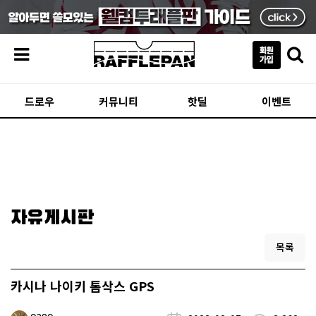
메뉴
드로우
커뮤니티
핫딜
이벤트
자유게시판
목록
카시나 나이키 톰삭스 GPS