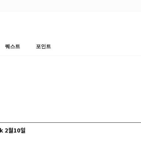
퀘스트
포인트
nk 2월10일