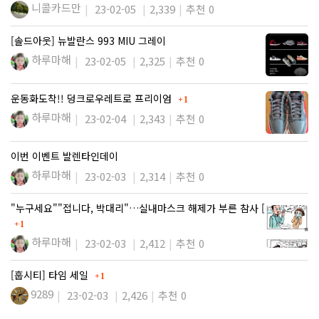
니콜카드만
23-02-05
2,339
추천 0
[솔드아웃] 뉴발란스 993 MIU 그레이
하루마해
23-02-05
2,325
추천 0
댓글
운동화도착!! 덩크로우레트로 프리이엄
1
하루마해
23-02-04
2,343
추천 0
이번 이벤트 발렌타인데이
하루마해
23-02-03
2,314
추천 0
"누구세요""접니다, 박대리"…실내마스크 해제가 부른 참사 [같t…
댓글
1
하루마해
23-02-03
2,412
추천 0
댓글
[훕시티] 타임 세일
1
9289
23-02-03
2,426
추천 0