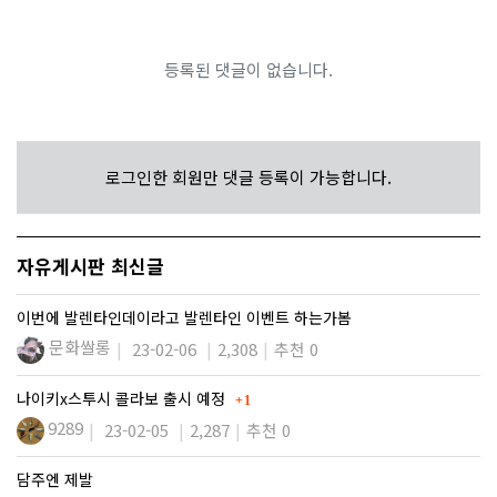
등록된 댓글이 없습니다.
로그인한 회원만 댓글 등록이 가능합니다.
자유게시판 최신글
이번에 발렌타인데이라고 발렌타인 이벤트 하는가봄
문화쌀롱
23-02-06
2,308
추천 0
댓글
나이키x스투시 콜라보 출시 예정
1
9289
23-02-05
2,287
추천 0
담주엔 제발